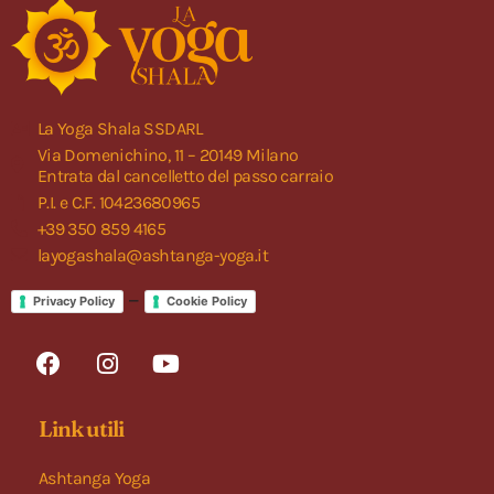
La Yoga Shala SSDARL
Via Domenichino, 11 – 20149 Milano
Entrata dal cancelletto del passo carraio
P.I. e C.F. 10423680965
+39 350 859 4165
layogashala@ashtanga-yoga.it
–
Privacy Policy
Cookie Policy
Link utili
Ashtanga Yoga