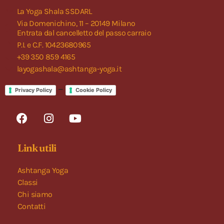
La Yoga Shala SSDARL
Via Domenichino, 11 – 20149 Milano
Entrata dal cancelletto del passo carraio
P.I. e C.F. 10423680965
+39 350 859 4165
layogashala@ashtanga-yoga.it
–
Privacy Policy
Cookie Policy
Link utili
Ashtanga Yoga
Classi
Chi siamo
Contatti