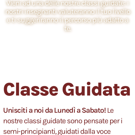
Vieni ad una delle nostre classi guidate: i
nostri insegnanti valuteranno il tuo livello
e ti suggeriranno il percorso più adatto a
te.
Classe Guidata
Unisciti a noi da Lunedì a Sabato!
Le
nostre classi guidate sono pensate per i
semi-principianti, guidati dalla voce