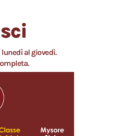
isci
 lunedì al giovedì.
Completa.