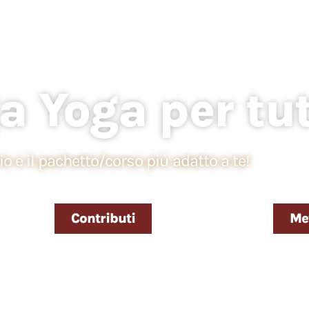
 Yoga per tut
rio e il pachetto/corso più adatto a te!
Contributi
Me