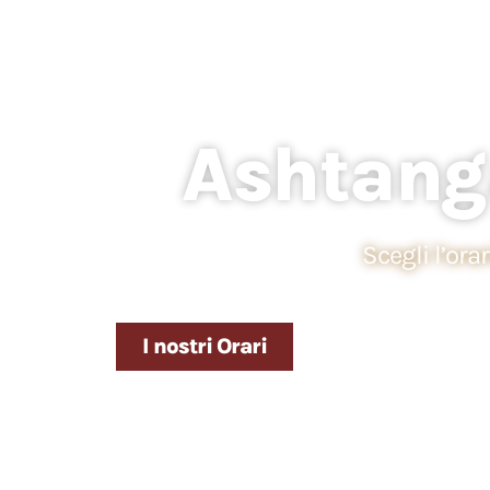
Ashtanga
Scegli l’ora
I nostri Orari