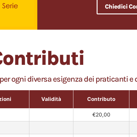
Chiedici C
ontributi
ogni diversa esigenza dei praticanti e degl
zioni
Validità
Contributo
€20,00