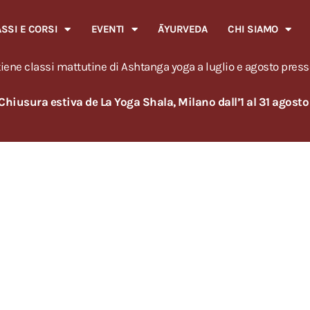
ASSI E CORSI
EVENTI
ĀYURVEDA
CHI SIAMO
iene classi mattutine di Ashtanga yoga a luglio e agosto press
Chiusura estiva de La Yoga Shala, Milano dall’1 al 31 agost