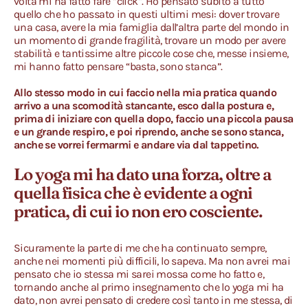
volta mi ha fatto fare “click”. Ho pensato subito a tutto
quello che ho passato in questi ultimi mesi: dover trovare
una casa, avere la mia famiglia dall’altra parte del mondo in
un momento di grande fragilità, trovare un modo per avere
stabilità e tantissime altre piccole cose che, messe insieme,
mi hanno fatto pensare “basta, sono stanca”.
Allo stesso modo in cui faccio nella mia pratica quando
arrivo a una scomodità stancante, esco dalla postura e,
prima di iniziare con quella dopo, faccio una piccola pausa
e un grande respiro, e poi riprendo, anche se sono stanca,
anche se vorrei fermarmi e andare via dal tappetino.
Lo yoga mi ha dato una forza, oltre a
quella fisica che è evidente a ogni
pratica, di cui io non ero cosciente.
Sicuramente la parte di me che ha continuato sempre,
anche nei momenti più difficili, lo sapeva. Ma non avrei mai
pensato che io stessa mi sarei mossa come ho fatto e,
tornando anche al primo insegnamento che lo yoga mi ha
dato, non avrei pensato di credere così tanto in me stessa, di