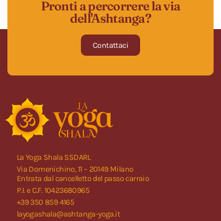
Pronti a percorrere la via
dell'Ashtanga?
Contattaci
La Yoga Shala SSDARL
Via Domenichino, 11 – 20149 Milano
Entrata dal cancelletto del passo carraio
P.I. e C.F. 10423680965
+39 350 859 4165
layogashala@ashtanga-yoga.it