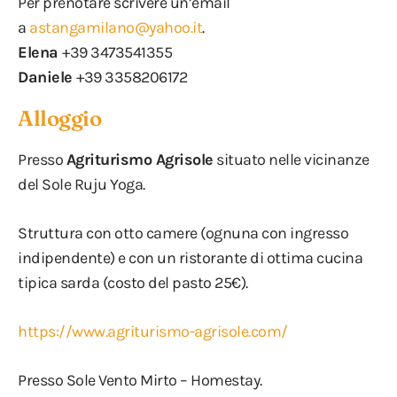
Per prenotare scrivere un’email
a
astangamilano@yahoo.it
.
Elena
+39
3473541355
Daniele
+39
3358206172
Alloggio
Presso
Agriturismo Agrisole
situato nelle vicinanze
del Sole Ruju Yoga.
Struttura con otto camere (ognuna con ingresso
indipendente) e con un ristorante di ottima cucina
tipica sarda (costo del pasto 25€).
https://www.agriturismo-agrisole.com/
Presso Sole Vento Mirto – Homestay.