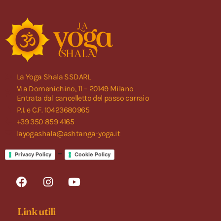
La Yoga Shala SSDARL
Via Domenichino, 11 – 20149 Milano
Entrata dal cancelletto del passo carraio
P.I. e C.F. 10423680965
+39 350 859 4165
layogashala@ashtanga-yoga.it
–
Privacy Policy
Cookie Policy
Link utili