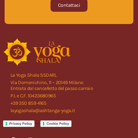
Contattaci
La Yoga Shala SSDARL
Via Domenichino, 11 – 20149 Milano
Entrata dal cancelletto del passo carraio
P.I. e C.F. 10423680965
+39 350 859 4165
layogashala@ashtanga-yoga.it
–
Privacy Policy
Cookie Policy