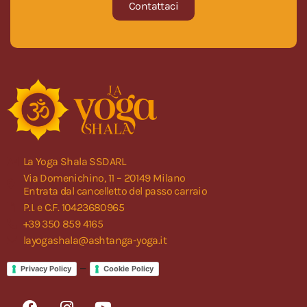
Contattaci
La Yoga Shala SSDARL
Via Domenichino, 11 – 20149 Milano
Entrata dal cancelletto del passo carraio
P.I. e C.F. 10423680965
+39 350 859 4165
layogashala@ashtanga-yoga.it
–
Privacy Policy
Cookie Policy