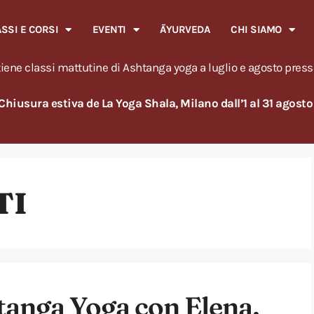
ASSI E CORSI
EVENTI
ĀYURVEDA
CHI SIAMO
iene classi mattutine di Ashtanga yoga a luglio e agosto press
Chiusura estiva de La Yoga Shala, Milano dall’1 al 31 agost
TI
htanga Yoga con Elena,