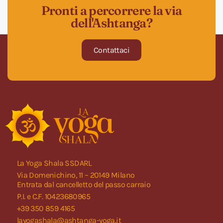
Pronti a percorrere la via
dell'Ashtanga?
Contattaci
La Yoga Shala SSDARL
Via Domenichino, 11 – 20149 Milano
Entrata dal cancelletto del passo carraio
P.I. e C.F. 10423680965
+39 350 859 4165
layogashala@ashtanga-yoga.it